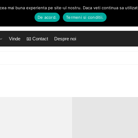
 cea mai buna experienta pe site-ul nostru. Daca veti continua sa utiliza
De acord.
Termeni si conditii.
Vinde
📧 Contact
Despre noi