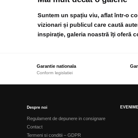
Suntem un spațiu viu, aflat într-o c
vizionari și publicul care caută aute
inspirație, galeria noastră îți oferă
Garantie nationala
Gara
Conform legislatiei
EVENIM
Despre noi
Regulament de depunere in consignare
Contact
Termeni si conditii – GDPR