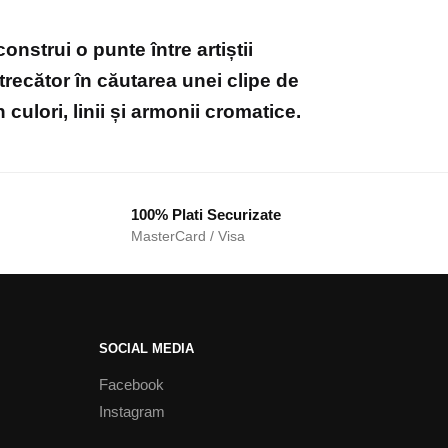
nstrui o punte între artiștii
 trecător în căutarea unei clipe de
culori, linii și armonii cromatice.
100% Plati Securizate
MasterCard / Visa
SOCIAL MEDIA
Facebook
Instagram