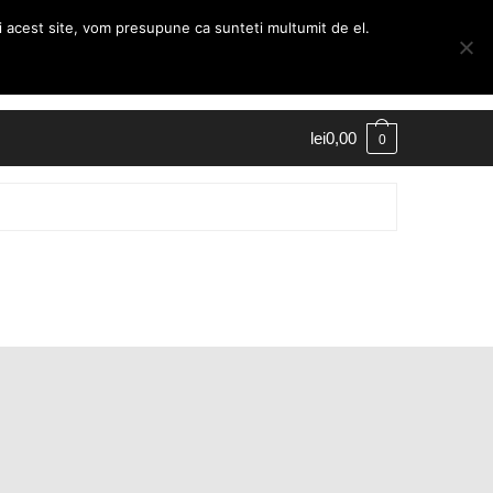
ti acest site, vom presupune ca sunteti multumit de el.
Contul Meu
Finalizare comanda
lei
0,00
0