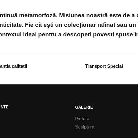
ontinuă metamorfoză. Misiunea noastră este de a co
nticitate. Fie că ești un colecționar rafinat sau un
 contextul ideal pentru a descoperi povești spuse în 
ntia calitatii
Transport Special
ENTE
GALERIE
Pictura
Sculptura