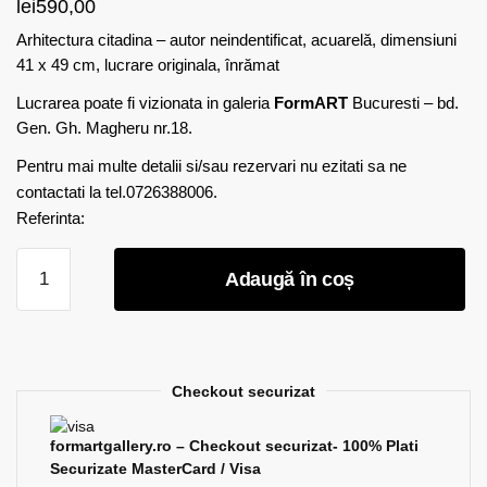
lei
590,00
Arhitectura citadina – autor neindentificat, acuarelă, dimensiuni
41 x 49 cm, lucrare originala, înrămat
Lucrarea poate fi vizionata in galeria
FormART
Bucuresti – bd.
Gen. Gh. Magheru nr.18.
Pentru mai multe detalii si/sau rezervari nu ezitati sa ne
contactati la tel.0726388006.
Referinta:
Cantitate
Adaugă în coș
Arhitectura
citadina
-
acuarela
Checkout securizat
formartgallery.ro – Checkout securizat- 100% Plati
Securizate MasterCard / Visa