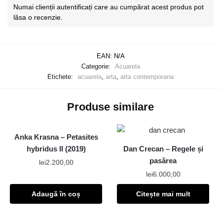
Numai clienții autentificați care au cumpărat acest produs pot
lăsa o recenzie.
EAN:
N/A
Categorie:
Acuarela
Etichete:
acuarela
,
arta
,
arta contemporana
Produse similare
Anka Krasna – Petasites
hybridus II (2019)
Dan Crecan – Regele și
pasărea
lei
2.200,00
lei
6.000,00
Adaugă în coș
Citește mai mult