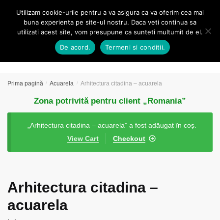
Skip
Skip
Utilizam cookie-urile pentru a va asigura ca va oferim cea mai
MENU
1
to
to
buna experienta pe site-ul nostru. Daca veti continua sa
navigation
content
utilizati acest site, vom presupune ca sunteti multumit de el.
Caută
De acord.
Termeni si conditii.
după:
Prima pagină
/
Acuarela
/
Arhitectura citadina – acuarela
Zona potrivită pentru client „Romania”
„Arhitectura citadina – acuarela” a fost adăugat în coș.
View Cart
Checkout
Arhitectura citadina –
acuarela