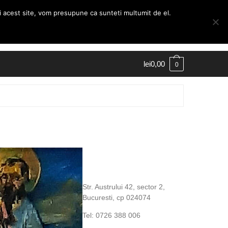
ti acest site, vom presupune ca sunteti multumit de el.
Contul Meu
Finalizare comanda
lei
0,00
0
Str. Austrului 42, sector 2,
Bucuresti, cp 024074
Tel: 0726 388 006