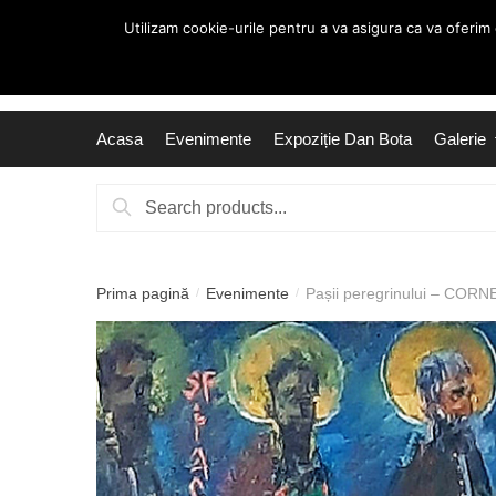
Skip
Skip
Utilizam cookie-urile pentru a va asigura ca va oferim
to
to
navigation
content
Acasa
Evenimente
Expoziție Dan Bota
Galerie
Caută
după:
Prima pagină
Evenimente
Pașii peregrinului – COR
/
/