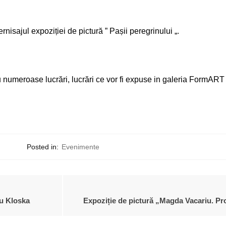
nisajul expoziției de pictură ” Pașii peregrinului „.
 cu numeroase lucrări, lucrări ce vor fi expuse in galeria FormAR
Posted in:
Evenimente
iu Kloska
Expoziție de pictură „Magda Vacariu. Pro