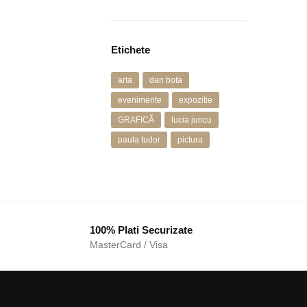
Etichete
arta
dan bota
evenimente
expozitie
GRAFICĂ
lucia juncu
paula tudor
pictura
100% Plati Securizate
MasterCard / Visa