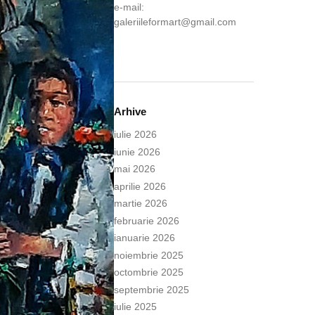
e-mail:
galeriileformart@gmail.com
Arhive
iulie 2026
iunie 2026
mai 2026
aprilie 2026
martie 2026
februarie 2026
ianuarie 2026
noiembrie 2025
octombrie 2025
septembrie 2025
iulie 2025