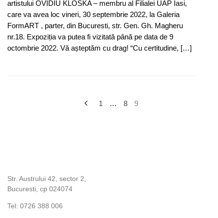
artistului OVIDIU KLOSKA – membru al Filialei UAP Iasi,
care va avea loc vineri, 30 septembrie 2022, la Galeria
FormART , parter, din Bucuresti, str. Gen. Gh. Magheru
nr.18. Expoziția va putea fi vizitată până pe data de 9
octombrie 2022. Vă așteptăm cu drag! “Cu certitudine, […]
Navigare
1
…
8
9
în
articole
Str. Austrului 42, sector 2,
Bucuresti, cp 024074
Tel: 0726 388 006