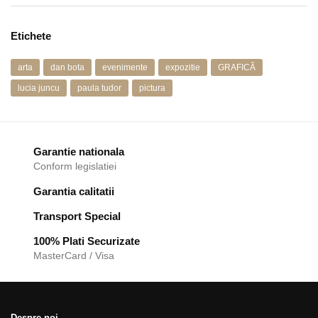
Etichete
arta
dan bota
evenimente
expozitie
GRAFICĂ
lucia juncu
paula tudor
pictura
Garantie nationala
Conform legislatiei
Garantia calitatii
Transport Special
100% Plati Securizate
MasterCard / Visa
Despre noi