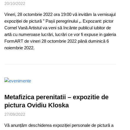
20/10/2022
Vineri, 28 octombrie 2022 ora 19:00 vă invităm la vernisajul
expoziției de pictură ” Pașii peregrinului „. Expozant: pictor
Cornel Vană Artistul va veni să încânte publicul iubitor de
artă cu numeroase lucrări, lucrări ce vor fi expuse in galeria
FormART de vineri 28 octombrie 2022 până duminică 6
noiembrie 2022.
Metafizica perenitatii – expozitie de
pictura Ovidiu Kloska
27/09/2022
Vă anunțăm deschiderea expoziției personale de pictură a