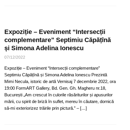
Expoziție – Eveniment “Intersecții
complementare” Septimiu Căpățînă
și Simona Adelina Ionescu
07/12/2022
Expoziție – Eveniment “Intersecții complementare”
Septimiu Căpățînă și Simona Adelina Ionescu Prezintă
Mimi Necula, istoric de artă Vernisaj 7 decembrie 2022, ora
19:00 FormART Gallery, Bd. Gen. Gh. Magheru nr.18,
București „Am crescut în culorile răsăriturilor și apusurilor
mării, cu spirit de briză în suflet, mereu în căutare, dornică
să-mi exteriorizez trăirile prin pictură.” – […]