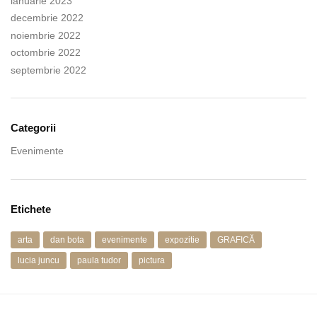
ianuarie 2023
decembrie 2022
noiembrie 2022
octombrie 2022
septembrie 2022
Categorii
Evenimente
Etichete
arta
dan bota
evenimente
expozitie
GRAFICĂ
lucia juncu
paula tudor
pictura