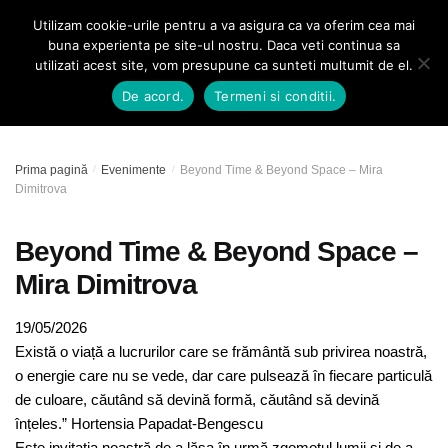
Skip
Skip
Utilizam cookie-urile pentru a va asigura ca va oferim cea mai
MENU
0
to
to
buna experienta pe site-ul nostru. Daca veti continua sa
navigation
content
utilizati acest site, vom presupune ca sunteti multumit de el.
Caută
De acord.
Termeni si conditii.
după:
Prima pagină
/
Evenimente
/
Beyond Time & Beyond Space – Mira
Dimitrova
Beyond Time & Beyond Space –
Mira Dimitrova
19/05/2026
Există o viață a lucrurilor care se frământă sub privirea noastră,
o energie care nu se vede, dar care pulsează în fiecare particulă
de culoare, căutând să devină formă, căutând să devină
înțeles.” Hortensia Papadat-Bengescu
Este invitația noastră de a lăsa în urmă zgomotul lumii și de a