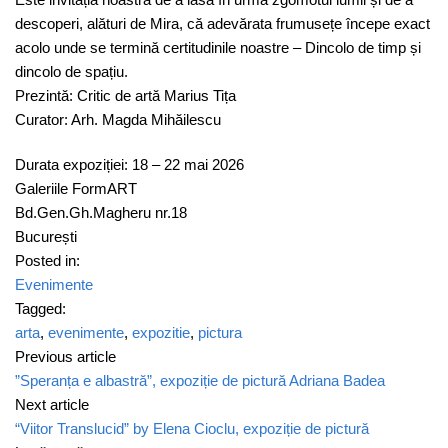
descoperi, alături de Mira, că adevărata frumusețe începe exact
acolo unde se termină certitudinile noastre – Dincolo de timp și
dincolo de spațiu.
Prezintă: Critic de artă Marius Tița
Curator: Arh. Magda Mihăilescu
Durata expoziției: 18 – 22 mai 2026
Galeriile FormART
Bd.Gen.Gh.Magheru nr.18
București
Posted in:
Evenimente
Tagged:
arta
,
evenimente
,
expozitie
,
pictura
Previous article
”Speranța e albastră”, expoziție de pictură Adriana Badea
Next article
“Viitor Translucid” by Elena Cioclu, expoziție de pictură