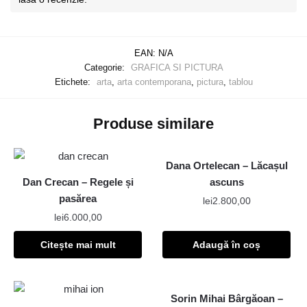
EAN:
N/A
Categorie:
GRAFICA SI PICTURA
Etichete:
arta
,
arta contemporana
,
pictura
,
tablou
Produse similare
Dana Ortelecan – Lăcașul
Dan Crecan – Regele și
ascuns
pasărea
lei
2.800,00
lei
6.000,00
Citește mai mult
Adaugă în coș
Sorin Mihai Bârgăoan –