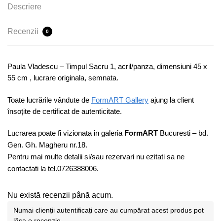
Descriere
Recenzii
0
Paula Vladescu – Timpul Sacru 1, acril/panza, dimensiuni 45 x
55 cm , lucrare originala, semnata.
Toate lucrările vândute de
FormART Gallery
ajung la client
însoțite de certificat de autenticitate.
Lucrarea poate fi vizionata in galeria
FormART
Bucuresti – bd.
Gen. Gh. Magheru nr.18.
Pentru mai multe detalii si/sau rezervari nu ezitati sa ne
contactati la tel.0726388006.
Nu există recenzii până acum.
Numai clienții autentificați care au cumpărat acest produs pot
lăsa o recenzie.