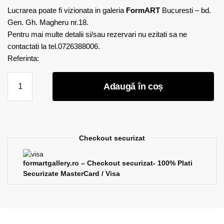
Lucrarea poate fi vizionata in galeria
FormART
Bucuresti – bd.
Gen. Gh. Magheru nr.18.
Pentru mai multe detalii si/sau rezervari nu ezitati sa ne
contactati la tel.0726388006.
Referinta:
Cantitate
Adaugă în coș
Paula
Vladescu
-
Timpul
Sacru
Checkout securizat
1
formartgallery.ro – Checkout securizat- 100% Plati
Securizate MasterCard / Visa