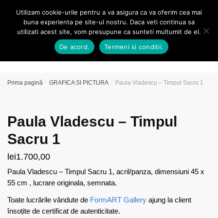
Skip
Skip
Utilizam cookie-urile pentru a va asigura ca va oferim cea mai
MENU
0
to
to
buna experienta pe site-ul nostru. Daca veti continua sa
navigation
content
utilizati acest site, vom presupune ca sunteti multumit de el.
Caută
De acord.
Termeni si conditii.
după:
Prima pagină
/
GRAFICA SI PICTURA
/
Paula Vladescu – Timpul Sacru 1
Paula Vladescu – Timpul
Sacru 1
lei
1.700,00
Paula Vladescu – Timpul Sacru 1, acril/panza, dimensiuni 45 x
55 cm , lucrare originala, semnata.
Toate lucrările vândute de
FormART Gallery
ajung la client
însoțite de certificat de autenticitate.