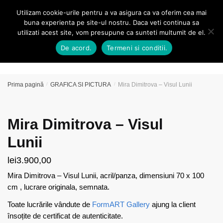
Skip
Skip
Utilizam cookie-urile pentru a va asigura ca va oferim cea mai
MENU
0
to
to
buna experienta pe site-ul nostru. Daca veti continua sa
navigation
content
utilizati acest site, vom presupune ca sunteti multumit de el.
Caută
De acord.
Termeni si conditii.
după:
Prima pagină
/
GRAFICA SI PICTURA
/
Mira Dimitrova – Visul Lunii
Mira Dimitrova – Visul
Lunii
lei
3.900,00
Mira Dimitrova – Visul Lunii, acril/panza, dimensiuni 70 x 100
cm , lucrare originala, semnata.
Toate lucrările vândute de
FormART Gallery
ajung la client
însoțite de certificat de autenticitate.