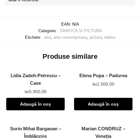
EAN:
N/A
Categorie:
GRAFICA SI PICTURA
Etichete:
arta
,
arta contemporana
,
pictura
,
tablou
Produse similare
Lidia Zadeh-Petrescu –
Elena Popa – Padurea
Case
lei
1.500,00
lei
5.900,00
Adaugă în coș
Adaugă în coș
Sorin Mihai Bargaoan –
Marian CONDRUZ –
Îmblânzire
Veneția