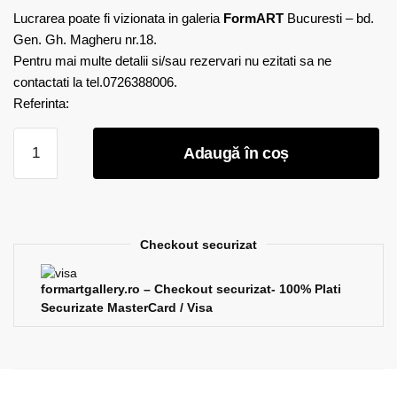
Lucrarea poate fi vizionata in galeria
FormART
Bucuresti – bd.
Gen. Gh. Magheru nr.18.
Pentru mai multe detalii si/sau rezervari nu ezitati sa ne
contactati la tel.0726388006.
Referinta:
Cantitate
Adaugă în coș
Mira
Dimitrova
-
Visul
Lunii
Checkout securizat
formartgallery.ro – Checkout securizat- 100% Plati
Securizate MasterCard / Visa