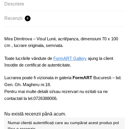
Descriere
Recenzii
0
Mira Dimitrova – Visul Lunii, acril/panza, dimensiuni 70 x 100
cm , lucrare originala, semnata.
Toate lucrările vândute de
FormART Gallery
ajung la client
însoțite de certificat de autenticitate.
Lucrarea poate fi vizionata in galeria
FormART
Bucuresti – bd.
Gen. Gh. Magheru nr.18.
Pentru mai multe detalii si/sau rezervari nu ezitati sa ne
contactati la tel.0726388006.
Nu există recenzii până acum.
Numai clienții autentificați care au cumpărat acest produs pot
lăsa o recenzie.