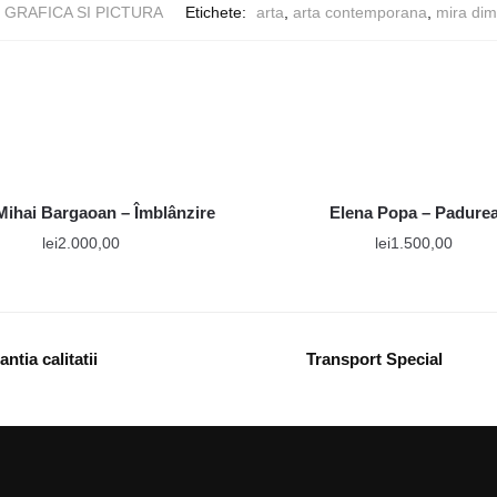
GRAFICA SI PICTURA
Etichete:
arta
,
arta contemporana
,
mira dim
Mihai Bargaoan – Îmblânzire
Elena Popa – Padure
lei
2.000,00
lei
1.500,00
ntia calitatii
Transport Special