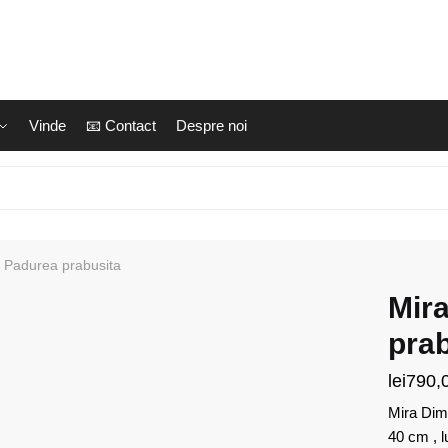
Vinde
📧 Contact
Despre noi
– Padurea prabusita
Mira
prab
lei
790,
Mira Dimi
40 cm , l