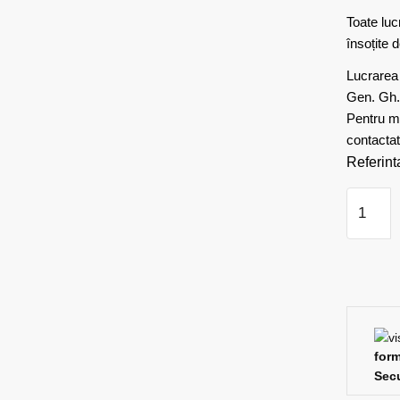
Toate luc
însoțite d
Lucrarea 
Gen. Gh.
Pentru ma
contactat
Referint
Cantitat
Mira
Dimitrov
-
Padurea
prabusit
form
Secu