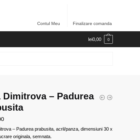
Contul Meu
Finalizare comanda
lei
0,00
0
 Dimitrova – Padurea
usita
00
trova – Padurea prabusita, acril/panza, dimensiuni 30 x
ucrare originala, semnata.