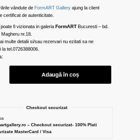
rările vândute de
FormART Gallery
ajung la client
e certificat de autenticitate.
poate fi vizionata in galeria
FormART
Bucuresti – bd.
 Magheru nr.18.
i multe detalii si/sau rezervari nu ezitati sa ne
i la tel.0726388006.
a:
e
Adaugă în coș
a
Checkout securizat
a
artgallery.ro – Checkout securizat- 100% Plati
rizate MasterCard / Visa