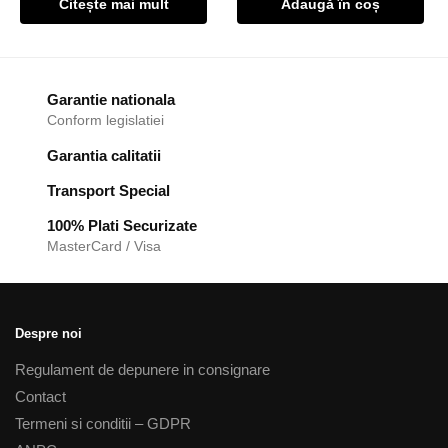
Citește mai mult
Adaugă în coș
Garantie nationala
Conform legislatiei
Garantia calitatii
Transport Special
100% Plati Securizate
MasterCard / Visa
Despre noi
Regulament de depunere in consignare
Contact
Termeni si conditii – GDPR