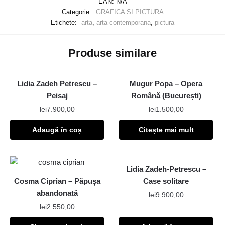
EAN:
N/A
Categorie:
GRAFICA SI PICTURA
Etichete:
arta
,
arta contemporana
,
pictura
Produse similare
Lidia Zadeh Petrescu –
Mugur Popa – Opera
Peisaj
Română (București)
lei
7.900,00
lei
1.500,00
Adaugă în coș
Citește mai mult
Lidia Zadeh-Petrescu –
Cosma Ciprian – Păpușa
Case solitare
abandonată
lei
9.900,00
lei
2.550,00