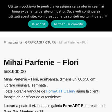
Skip
Skip
Utilizam cookie-urile pentru a va asigura ca va oferim cea mai
MENU
0
to
to
buna experienta pe site-ul nostru. Daca veti continua sa
navigation
content
utilizati acest site, vom presupune ca sunteti multumit de el.
Caută
De acord.
Termeni si conditii.
după:
Prima pagină
/
GRAFICA SI PICTURA
/
Mihai Parfenie – Flori
Mihai Parfenie – Flori
lei
3.900,00
Mihai Parfenie – Flori, acril/panza, dimensiuni 60 x50 cm ,
lucrare originala, semnata .
Toate lucrările vândute de
FormART Gallery
ajung la client
însoțite de certificat de autenticitate.
Lucrarea poate fi vizionata in galeria
FormART
Bucuresti – bd.
Gen. Gh. Magheru nr.18.