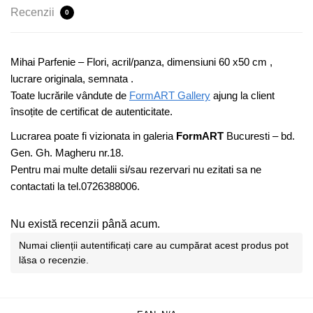
Recenzii
0
Mihai Parfenie – Flori, acril/panza, dimensiuni 60 x50 cm ,
lucrare originala, semnata .
Toate lucrările vândute de
FormART Gallery
ajung la client
însoțite de certificat de autenticitate.
Lucrarea poate fi vizionata in galeria
FormART
Bucuresti – bd.
Gen. Gh. Magheru nr.18.
Pentru mai multe detalii si/sau rezervari nu ezitati sa ne
contactati la tel.0726388006.
Nu există recenzii până acum.
Numai clienții autentificați care au cumpărat acest produs pot
lăsa o recenzie.