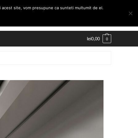
ti acest site, vom presupune ca sunteti multumit de el.
Contul Meu
Finalizare comanda
lei
0,00
0