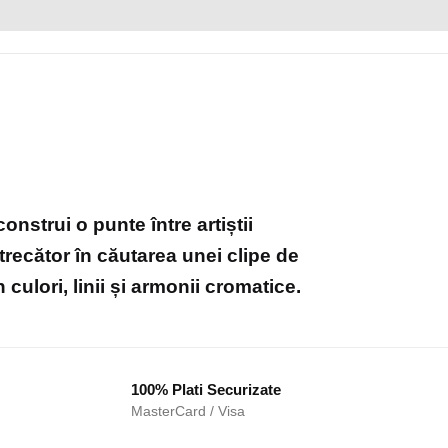
nstrui o punte între artiștii
 trecător în căutarea unei clipe de
culori, linii și armonii cromatice.
100% Plati Securizate
MasterCard / Visa