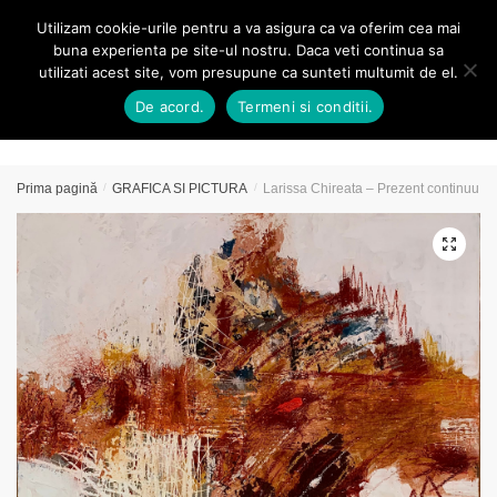
Skip
Skip
Utilizam cookie-urile pentru a va asigura ca va oferim cea mai
MENU
0
to
to
buna experienta pe site-ul nostru. Daca veti continua sa
navigation
content
utilizati acest site, vom presupune ca sunteti multumit de el.
Caută
De acord.
Termeni si conditii.
după:
Prima pagină
/
GRAFICA SI PICTURA
/
Larissa Chireata – Prezent continuu
🔍