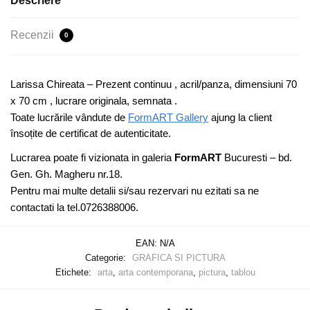
Descriere
Recenzii
0
Larissa Chireata – Prezent continuu , acril/panza, dimensiuni 70
x 70 cm , lucrare originala, semnata .
Toate lucrările vândute de
FormART Gallery
ajung la client
însoțite de certificat de autenticitate.
Lucrarea poate fi vizionata in galeria
FormART
Bucuresti – bd.
Gen. Gh. Magheru nr.18.
Pentru mai multe detalii si/sau rezervari nu ezitati sa ne
contactati la tel.0726388006.
EAN:
N/A
Categorie:
GRAFICA SI PICTURA
Etichete:
arta
,
arta contemporana
,
pictura
,
tablou