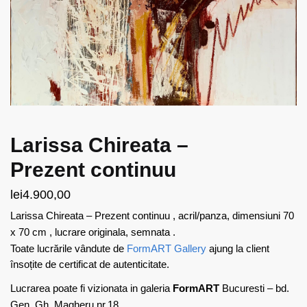
Larissa Chireata –
Prezent continuu
lei
4.900,00
Larissa Chireata – Prezent continuu , acril/panza, dimensiuni 70
x 70 cm , lucrare originala, semnata .
Toate lucrările vândute de
FormART Gallery
ajung la client
însoțite de certificat de autenticitate.
Lucrarea poate fi vizionata in galeria
FormART
Bucuresti – bd.
Gen. Gh. Magheru nr.18.