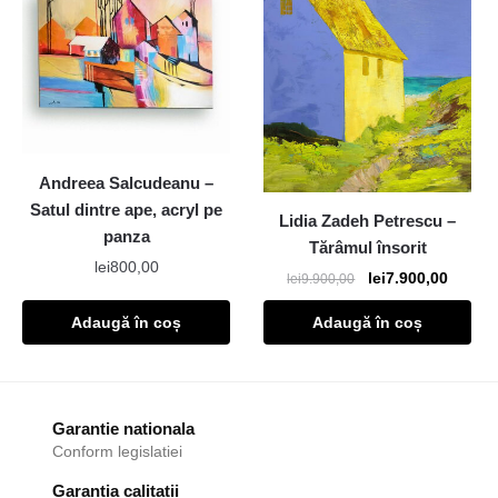
Andreea Salcudeanu –
Satul dintre ape, acryl pe
Lidia Zadeh Petrescu –
panza
Tărâmul însorit
lei
800,00
lei
7.900,00
lei
9.900,00
Adaugă în coș
Adaugă în coș
Garantie nationala
Conform legislatiei
Garantia calitatii