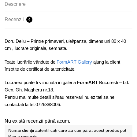
Descriere
Recenzii
0
Doru Deliu – Printre primaveri, ulei/panza, dimensiuni 80 x 40
cm , lucrare originala, semnata.
Toate lucrările vândute de
FormART Gallery
ajung la client
însoțite de certificat de autenticitate.
Lucrarea poate fi vizionata in galeria
FormART
Bucuresti – bd.
Gen. Gh. Magheru nr.18.
Pentru mai multe detalii si/sau rezervari nu ezitati sa ne
contactati la tel.0726388006.
Nu există recenzii până acum.
Numai clienții autentificați care au cumpărat acest produs pot
lăsa o recenzie.