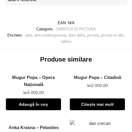
EAN:
N/A
Categorie:
GRAFICA SI PICTURA
Etichete:
arta
,
arta contemporana
,
doru deliu
,
pictura
,
pictura in ulei
,
tablou
Produse similare
Mugur Popa – Opera
Mugur Popa – Citadină
Națională
lei
2.000,00
lei
3.000,00
Adaugă în coș
Citește mai mult
Anka Krasna – Petasites