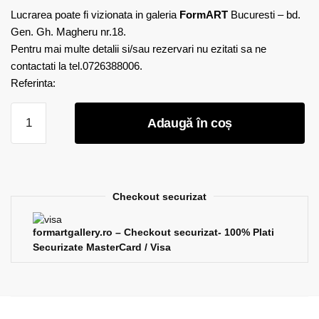
Lucrarea poate fi vizionata in galeria
FormART
Bucuresti – bd.
Gen. Gh. Magheru nr.18.
Pentru mai multe detalii si/sau rezervari nu ezitati sa ne
contactati la tel.0726388006.
Referinta:
Cantitate
Adaugă în coș
Doru
Deliu
-
Printre
primaveri
Checkout securizat
formartgallery.ro – Checkout securizat- 100% Plati
Securizate MasterCard / Visa