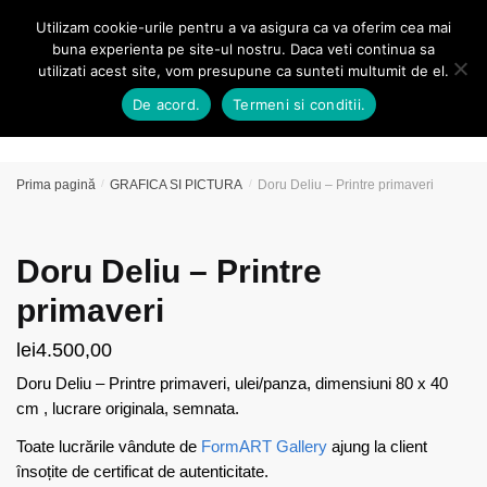
Skip
Skip
Utilizam cookie-urile pentru a va asigura ca va oferim cea mai
MENU
0
to
to
buna experienta pe site-ul nostru. Daca veti continua sa
navigation
content
utilizati acest site, vom presupune ca sunteti multumit de el.
Caută
De acord.
Termeni si conditii.
după:
Prima pagină
/
GRAFICA SI PICTURA
/
Doru Deliu – Printre primaveri
Doru Deliu – Printre
primaveri
lei
4.500,00
Doru Deliu – Printre primaveri, ulei/panza, dimensiuni 80 x 40
cm , lucrare originala, semnata.
Toate lucrările vândute de
FormART Gallery
ajung la client
însoțite de certificat de autenticitate.