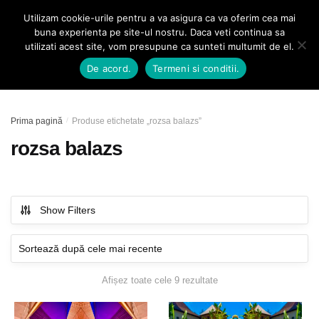
Skip
Skip
Utilizam cookie-urile pentru a va asigura ca va oferim cea mai
MENU
0
to
to
buna experienta pe site-ul nostru. Daca veti continua sa
navigation
content
utilizati acest site, vom presupune ca sunteti multumit de el.
Caută
De acord.
Termeni si conditii.
după:
Prima pagină
/
Produse etichetate „rozsa balazs”
rozsa balazs
Show Filters
Afișez toate cele 9 rezultate