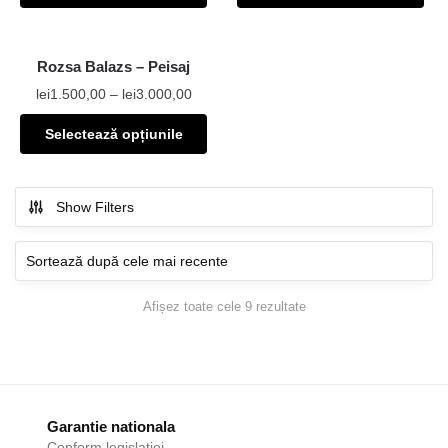
Rozsa Balazs – Peisaj
lei
1.500,00
–
lei
3.000,00
Selectează opțiunile
Show Filters
Afișez toate cele 9 rezultate
Garantie nationala
Conform legislatiei